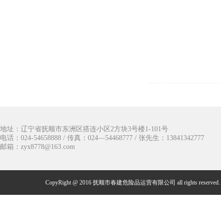
地址：辽宁省抚顺市东洲区搭连小区2方块3号楼1-101号
电话：024-54658888 / 传真：024—54468777 / 张先生：13841342777
邮箱：zyx8778@163.com
CopyRight @ 2016 抚顺市春建危险品运营有限公司 all rights reserved